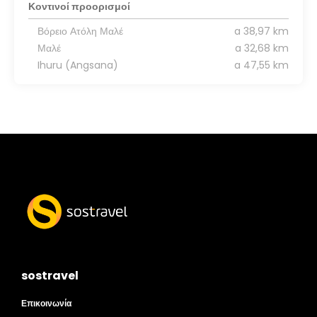
Κοντινοί προορισμοί
Βόρειο Ατόλη Μαλέ
a 38,97 km
Μαλέ
a 32,68 km
Ihuru (Angsana)
a 47,55 km
sostravel
Επικοινωνία