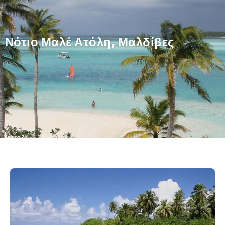
Νότιο Μαλέ Ατόλη, Μαλδίβες