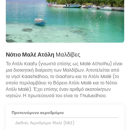
Νότιο Μαλέ Ατόλη
Μαλδίβες
Το Ατόλι Kaafu (γνωστό επίσης ως Malé Atholhu) είναι
μια διοικητική διαίρεση των Μαλδίβων. Αποτελείται από
το νησί Kaashidhoo, το Gaafaru και το Ατόλι Malé (το
οποίο περιλαμβάνει το Βόρειο Ατόλι Malé και το Νότιο
Ατόλι Malé). Έχει επίσης έναν αριθμό ακατοίκητων
νησιών. Η πρωτεύουσά του είναι το Thulusdhoo.
Προτεινόμενο αεροδρόμιο
Διεθνές Αεροδρόμιο Μαλέ (MLE)