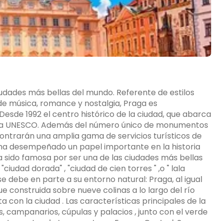
ciudades más bellas del mundo. Referente de estilos
de música, romance y nostalgia, Praga es
esde 1992 el centro histórico de la ciudad, que abarca
e la UNESCO. Además del número único de monumentos
ncontrarán una amplia gama de servicios turísticos de
e ha desempeñado un papel importante en la historia
a sido famosa por ser una de las ciudades más bellas
iudad dorada" , "ciudad de cien torres " ,o " lala
se debe en parte a su entorno natural: Praga, al igual
ue construida sobre nueve colinas a lo largo del río
 con la ciudad . Las características principales de la
es, campanarios, cúpulas y palacios , junto con el verde