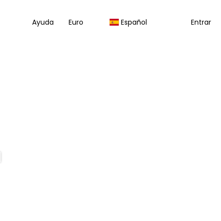
Ayuda
Euro
Español
Entrar
a
Multidestino
Traslados
Paquetes