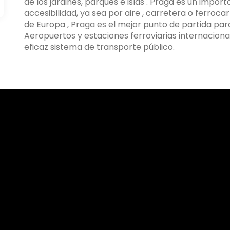
de los jardines, parques e islas . Praga es un impo
accesibilidad, ya sea por aire , carretera o ferroca
de Europa , Praga es el mejor punto de partida para
Aeropuertos y estaciones ferroviarias internaciona
eficaz sistema de transporte público.