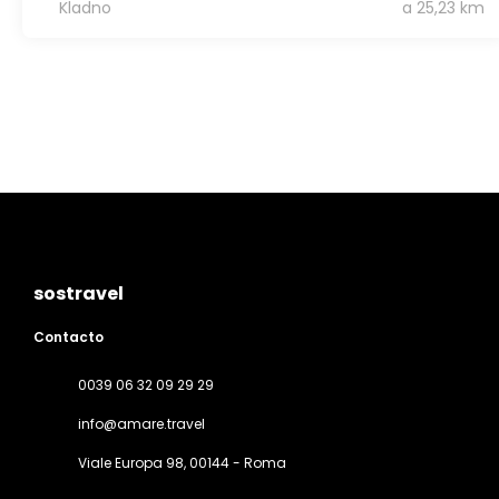
Kladno
a 25,23 km
sostravel
Contacto
0039 06 32 09 29 29
info@amare.travel
Viale Europa 98
, 00144 - Roma