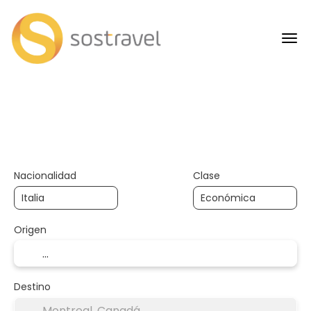
+
AI Trips
Transportes
Alojam
Transporte + Hotel
Nacionalidad
Clase
Origen
Destino