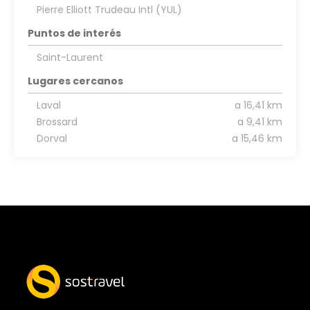
Pierre Elliott Trudeau Intl (YUL)
Puntos de interés
Saint-Laurent
Lugares cercanos
Laval
a 16,41 km
Brossard
a 9,41 km
Dorval
a 15,46 km