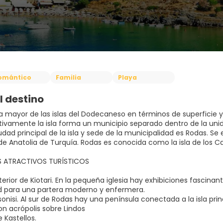
omántico
Familia
Playa
l destino
a mayor de las islas del Dodecaneso en términos de superficie y t
tivamente la isla forma un municipio separado dentro de la unid
udad principal de la isla y sede de la municipalidad es Rodas. Se
de Anatolia de Turquía. Rodas es conocida como la isla de los Ca
ES ATRACTIVOS TURÍSTICOS
interior de Kiotari. En la pequeña iglesia hay exhibiciones fascina
 para una partera moderno y enfermera.
onisi. Al sur de Rodas hay una península conectada a la isla prin
con acrópolis sobre Lindos
e Kastellos.