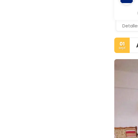
Detalle
01
sept