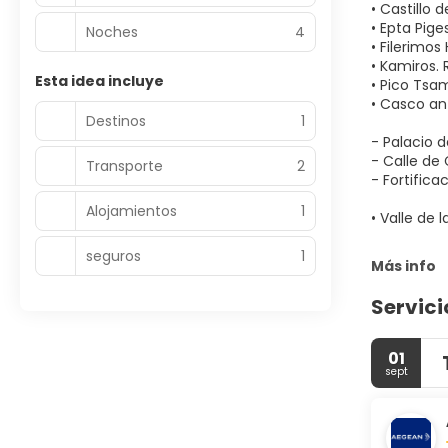
• Castillo 
• Epta Piges
Noches
4
• Filerimos
• Kamiros. 
Esta idea incluye
• Pico Tsa
• Casco an
Destinos
1
- Palacio d
- Calle de 
Transporte
2
- Fortifica
Alojamientos
1
• Valle de 
seguros
1
Más info
Servici
01
sept