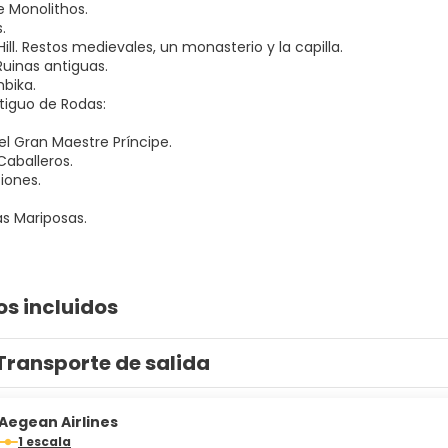
de Monolithos.
.
 Hill. Restos medievales, un monasterio y la capilla.
Ruinas antiguas.
mbika.
tiguo de Rodas:
el Gran Maestre Príncipe.
Caballeros.
ciones.
las Mariposas.
os incluidos
Transporte de salida
Aegean Airlines
1 escala