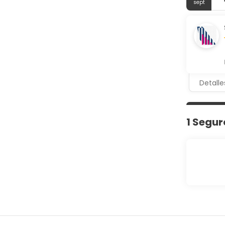
sept
Detalle
1 Segur