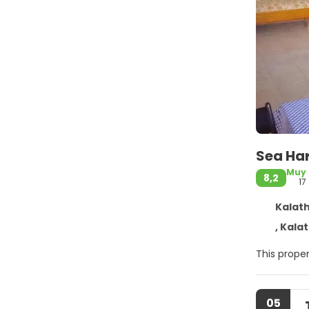
Sea Ha
Muy
8,2
17
Kalath
, Kala
This proper
05