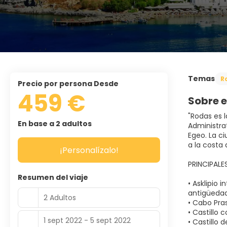
Temas
R
precio por persona Desde
459 €
Sobre e
"Rodas es l
En base a 2 adultos
Administra
Egeo. La ci
a la costa 
¡Personalízalo!
PRINCIPAL
Resumen del viaje
• Asklipio 
antigüedad
2 Adultos
• Cabo Pras
• Castillo 
1 sept 2022 - 5 sept 2022
• Castillo d