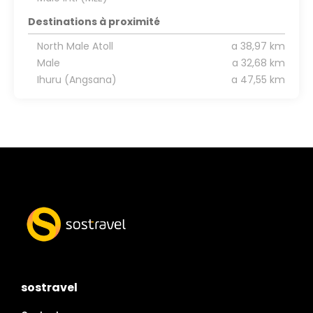
Destinations à proximité
North Male Atoll
a 38,97 km
Male
a 32,68 km
Ihuru (Angsana)
a 47,55 km
sostravel