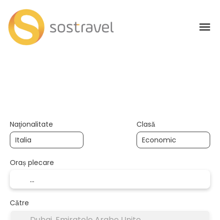
+
Călătorii AI
Transport
Caza
Transport + Cazare
Naţionalitate
Clasă
Oraș plecare
Către