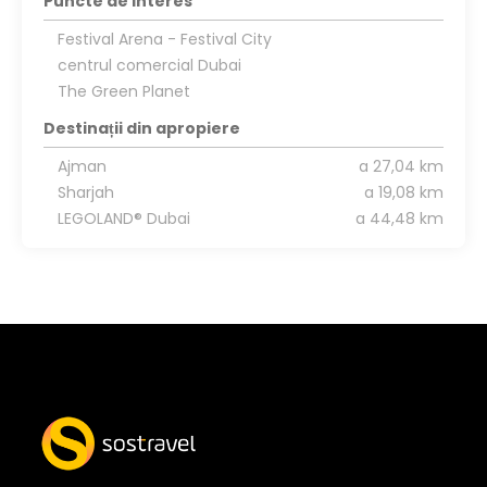
Puncte de interes
Festival Arena - Festival City
centrul comercial Dubai
The Green Planet
Destinații din apropiere
Ajman
a 27,04 km
Sharjah
a 19,08 km
LEGOLAND® Dubai
a 44,48 km