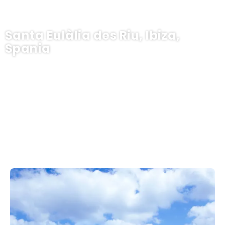
Santa Eulàlia des Riu, Ibiza,
Spania