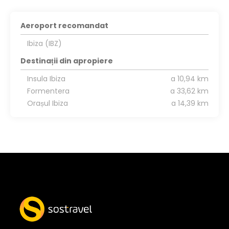
Aeroport recomandat
Ibiza (IBZ)
Destinații din apropiere
Insula Ibiza
a 10,94 km
Formentera
a 33,62 km
Orașul Ibiza
a 14,39 km