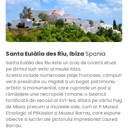
Santa Eulàlia des Riu, Ibiza
Spania
Santa Eulàlia des Riu este un oraș de coastă situat
pe țărmul sud-estic al insulei Ibiza.
Acesta include numeroase plaje frumoase, câmpuri
verzi presărate cu migdali și un bogat patrimoniu
artistic și monumental, care cuprinde un pod și
rămășițele unei necropole romane; o biserică
fortificată din secolul al XVI-lea, aflată pe vârful Puig
de Missa; precum și muzeele sale, cum ar fi Muzeul
Etnologic al Pitiüselor și Muzeul Barrau, care expune
obiecte și lucrări ale pictorului impresionist Laureá
Barrau.