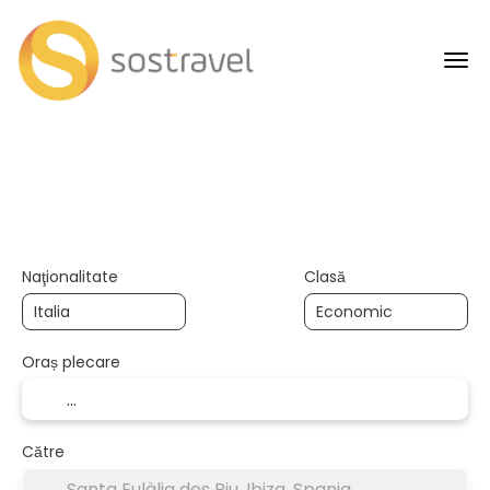
+
Călătorii AI
Transport
Caza
Transport + Cazare
Naţionalitate
Clasă
Oraș plecare
Către