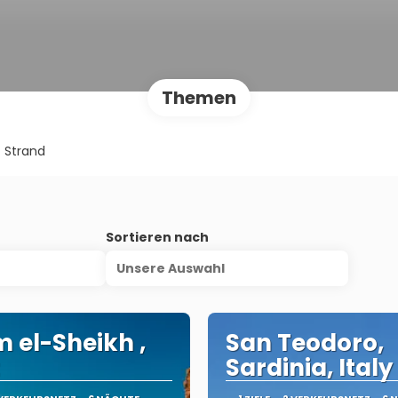
Themen
Strand
s
Sortieren nach
Unsere Auswahl
 el-Sheikh ,
San Teodoro,
Sardinia, Italy