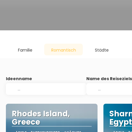
Familie
Romantisch
Städte
Ideenname
Name des Reiseziel
Rhodes Island,
Sharm
Greece
Egypt