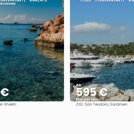
 VERKEHRSNETZ
6 NÄCHTE
1 ZIELE
2 VERKEHRSNETZ
6 
HERUNGEN
Ab
 €
595 €
Pro person
ZIEL:
l-Sheikh
San Teodoro, Sardinien
Sehen
Sehen