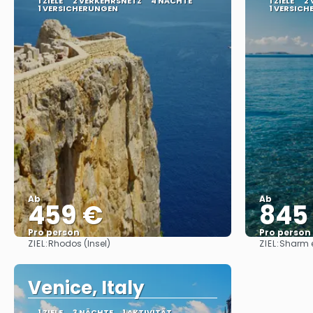
1 ZIELE
2 VERKEHRSNETZ
4 NÄCHTE
1 ZIELE
2
1 VERSICHERUNGEN
1 VERSIC
Ab
Ab
459 €
845
Pro person
Pro person
ZIEL:
ZIEL:
Rhodos (Insel)
Sharm e
Sehen
Venice, Italy
1 ZIELE
3 NÄCHTE
1 AKTIVITÄT