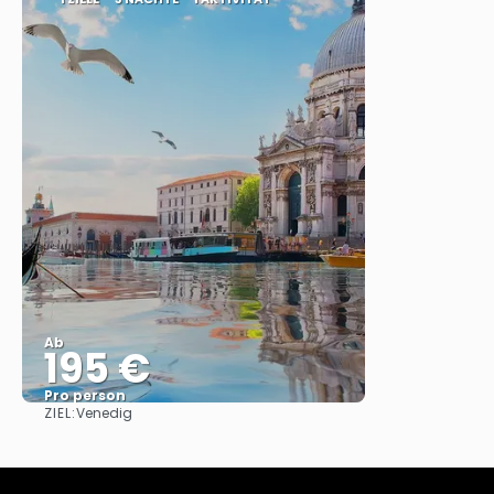
Ab
195 €
Pro person
ZIEL:
Venedig
Sehen