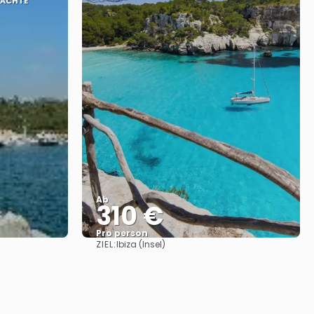
NÄCHTE
Ab
310 €
Pro person
ZIEL:
Ibiza (Insel)
Sehen