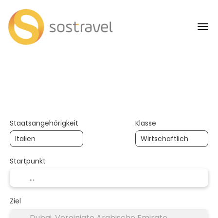
+
KI-Trips
Verkehr
Unterkun
Anreise + Unterkunft
Staatsangehörigkeit
Klasse
Startpunkt
Ziel