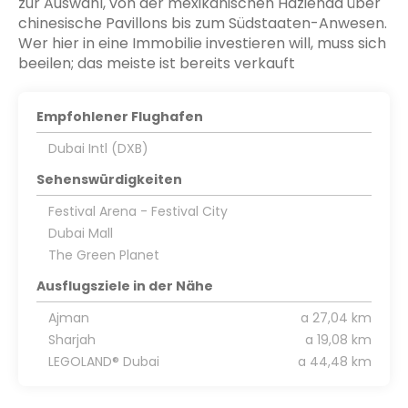
zur Auswahl, von der mexikanischen Hazienda über
chinesische Pavillons bis zum Südstaaten-Anwesen.
Wer hier in eine Immobilie investieren will, muss sich
Empfohlener Flughafen
Dubai Intl (DXB)
Sehenswürdigkeiten
Festival Arena - Festival City
Dubai Mall
The Green Planet
Ausflugsziele in der Nähe
Ajman
a 27,04 km
Sharjah
a 19,08 km
LEGOLAND® Dubai
a 44,48 km