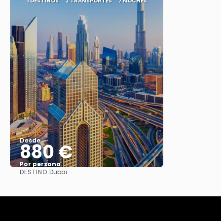
1 DESTINOS
2 TRANSPORTES
7 NOCHES
Desde
880 €
Por persona
DESTINO:
Dubai
Ver