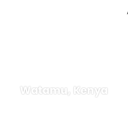
Watamu, Kenya
ts
Hébergements
Location de voiture
Activités