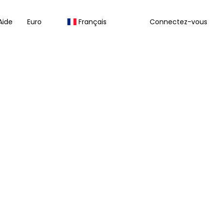
Aide
Euro
Français
Connectez-vous
Multi-destinations
Transferts
Circuits