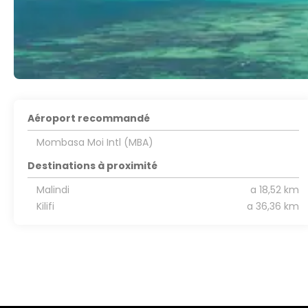
Aéroport recommandé
Mombasa Moi Intl (MBA)
Destinations à proximité
Malindi
a 18,52 km
Kilifi
a 36,36 km