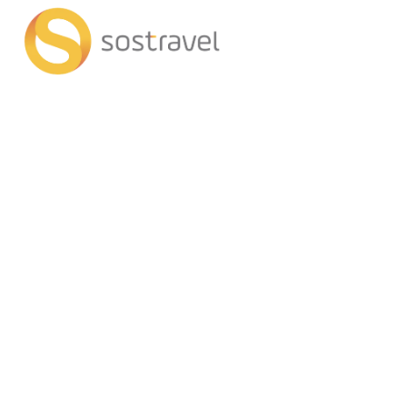
+
Voyages IA
Transpor