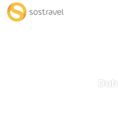
Dub
+
Viagens de IA
Transpo