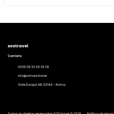
sostravel
Contato
0039 06 32 09 29 29
info@amare.travel
Viale Europa 98
, 00144 - Roma
Todos os direitos reservados SOS travel © 2026
Política de priva