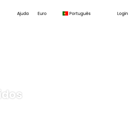
Ajuda
Euro
Português
Login
idos
Multidestino
Transfers
Pacotes