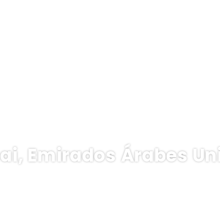
ai, Emirados Árabes Un
rte
Acomodação
Alugar um carro
Atividades