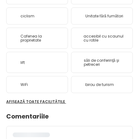
ciclism
Unitate fără fumători
Cafenea la
accesibil cu scaunul
proprietate
cu rotile
săli de conferinţă şi
lift
petreceri
WiFi
birou de turism
AFIȘEAZĂ TOATE FACILITĂȚILE
Comentariile