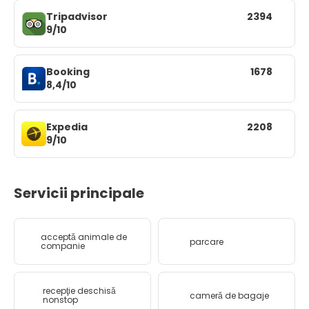
Tripadvisor
2394
9/10
Booking
1678
8,4/10
Expedia
2208
9/10
Servicii principale
acceptă animale de
parcare
companie
recepţie deschisă
cameră de bagaje
nonstop