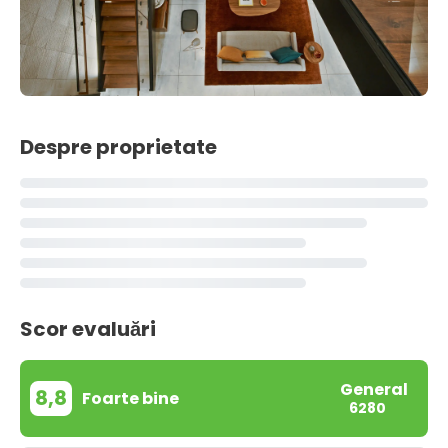
Despre proprietate
Scor evaluări
General
8,8
Foarte bine
6280