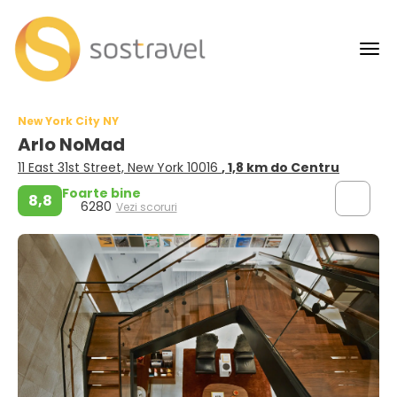
New York City NY
Arlo NoMad
11 East 31st Street, New York 10016
, 1,8 km do Centru
Foarte bine
8,8
6280
Vezi scoruri