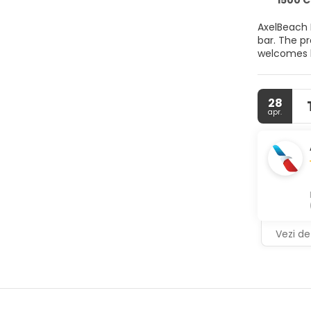
1500 Co
AxelBeach 
bar. The pr
welcomes l
28
apr.
Vezi det