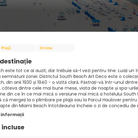
Plajă
Orase
destinație
 este tot ce ai auzit, dar trebuie să-l vezi pentru tine. Luați u
 semnăturii zonei. Districtul South Beach Art Deco este o colecție
, din anii 1930 și 1940 - o vizită clară. Păstrați-vă într-unul dint
câteva dintre cele mai bune mese, viata de noapte și spa-urile
e din ce în ce mai mică o versiune mai mică a hotelului South Be
ă că mergeți la o plimbare pe plajă sau la Parcul Haulover pentru pe
oapte din Miami Beach întotdeauna încheie o zi de concediu de 
 informații
i incluse