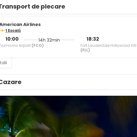
Transport de plecare
American Airlines
1 Escală
10:00
18:32
14h 32min
Fiumicino Airport
(FCO)
Fort Lauderdale Hollywood Intl
(FLL)
alii
Cazare