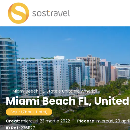
Miami Beach, FL, Statele Unite ale Americii
Miami Beach FL, United
Sejur (Zbor + Hotel)
Creat:
miercuri, 23 martie 2022
-
Plecare:
miercuri, 20 apri
ID Ref:
2361127