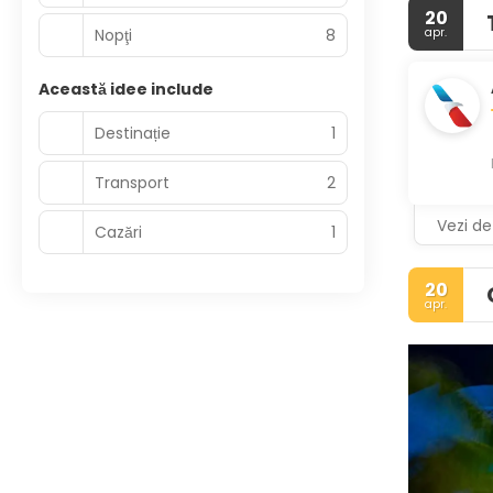
20
Nopţi
8
apr.
Această idee include
Destinație
1
Transport
2
Vezi det
Cazări
1
20
apr.