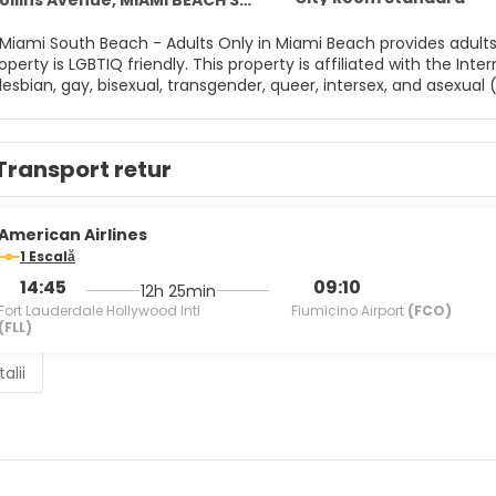
llins Avenue, MIAMI BEACH 33139
Miami South Beach - Adults Only in Miami Beach provides adult
operty is LGBTIQ friendly. This property is affiliated with the In
esbian, gay, bisexual, transgender, queer, intersex, and asexual
Transport retur
American Airlines
1 Escală
14:45
09:10
12h 25min
Fort Lauderdale Hollywood Intl
Fiumicino Airport
(FCO)
(FLL)
alii