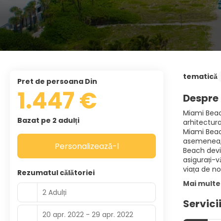
tematică
pret de persoana Din
1.447 €
Despre 
Miami Beach
Bazat pe 2 adulți
arhitectura
Miami Beach
asemenea, 
Personalizează-l
Beach devin
asigurați-v
viața de n
Rezumatul călătoriei
Mai multe
2 Adulți
Servici
20 apr. 2022 - 29 apr. 2022