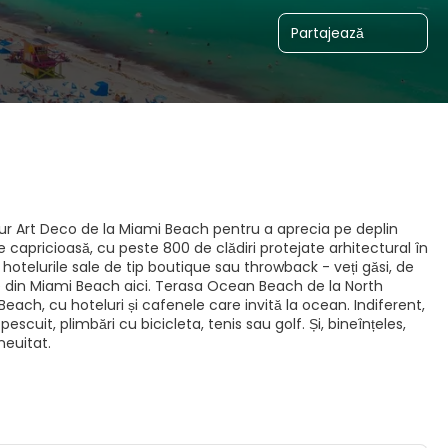
Partajează
n tur Art Deco de la Miami Beach pentru a aprecia pe deplin
 capricioasă, cu peste 800 de clădiri protejate arhitectural în
re hotelurile sale de tip boutique sau throwback - veți găsi, de
 din Miami Beach aici. Terasa Ocean Beach de la North
ach, cu hoteluri și cafenele care invită la ocean. Indiferent,
scuit, plimbări cu bicicleta, tenis sau golf. Și, bineînțeles,
neuitat.