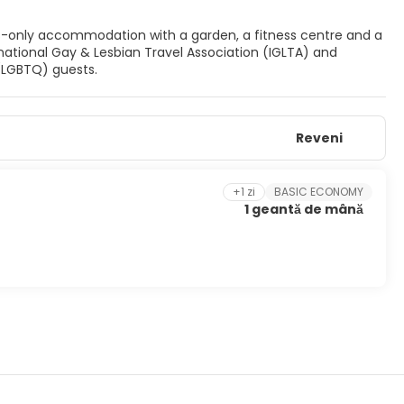
s-only accommodation with a garden, a fitness centre and a
ternational Gay & Lesbian Travel Association (IGLTA) and
 (LGBTQ) guests.
Reveni
+1 zi
BASIC ECONOMY
1 geantă de mână