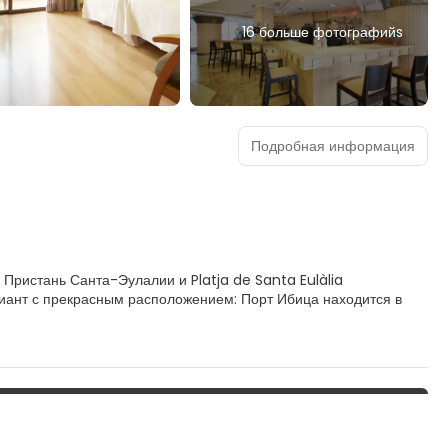
16 больше фотографийs
Подробная информация
м. Пристань Санта-Эулалии и Platja de Santa Eulàlia
риант с прекрасным расположением: Порт Ибица находится в
жете воспользоваться многочисленными возможностями для
 предоставляет такие услуги и удобства, какбесплатный
м месте.
оэкранные телевизоры. Отдельные меблированные балконы.