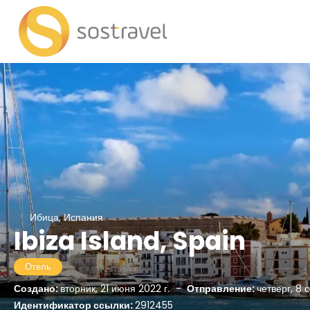
Ибица, Испания
Ibiza Island, Spain
Отель
Создано:
вторник, 21 июня 2022 г.
-
Отправление:
четверг, 8 
Идентификатор ссылки:
2912455