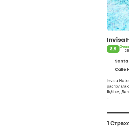
Invisa 
Очен
8,9
21
Santa Eu
Calle H
Invisa Hote
располагаю
15,6 км, Да
Побалуйте 
отдыха, так
беспроводн
1 Страх
Почувствуй