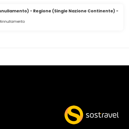
вязи, а спутниковое телевидение не даст скучать. Собственные
nullamento) - Regione (Single Nazione Continente) -
tel La Cala, или в буфет. Проведите отличный вечер в баре/
-Annullamento
руглосуточная работа стойки регистрации и хранение багажа.