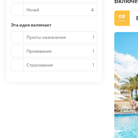
Включе
Ночей
4
08
сент.
Эта идея включает
Пункты назначения
1
Проживание
1
Страхования
1