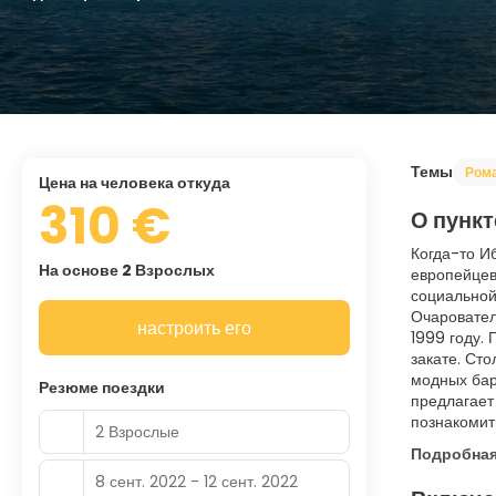
Темы
Ром
цена на человека откуда
310 €
О пункт
Когда-то И
На основе 2 Взрослых
европейцев
социальной
Очаровател
настроить его
1999 году.
закате. Ст
модных бар
Резюме поездки
предлагает
познакомит
2 Взрослые
Подробна
8 сент. 2022 - 12 сент. 2022