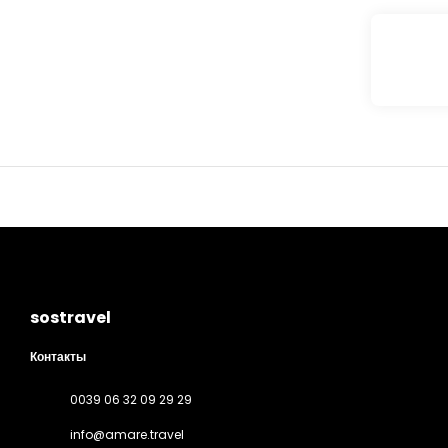
Бесплатный
ванные ком
Когда вы пр
лаунже.
Для удобст
sostravel
Контакты
0039 06 32 09 29 29
info@amare.travel