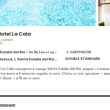
Hotel La Cala
ь хорошо
67
lalia del Rio - На 10,1 км от центра
С ЗАВТРАКОМ
DOUBLE STANDARD
uesca, 1, Santa Eulalia del Rio 7840
l La Cala находится в городе Santa Eulalia del Rio, рядом с пляже
тся всего в 5 минутах ходьбы от него. Отель со спа-центром — ва
лт-Вила — в 16 км от него.
себя посещением спа-центра, который предлагает массаж. Вы мо
ими как открытый бассейн, сауна и фитнес-центр. Этот отель также
ой доступ в интернет, услуги консьержа и телевизор в общественно
ование
те себя как дома в одном из 180 номеров, где установлены плоск