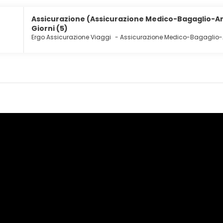
 беспроводной доступ к интернету позволит всегда оставаться на с
наты предоставляют биде и фен.
Assicurazione (Assicurazione Medico-Bagaglio-An
Giorni (5)
оголодаетесь, зайдите в ресторан, обслуживающий гостей Invisa Ho
Ergo Assicurazione Viaggi
-
Assicurazione Medico-Bagaglio
ва гостей предоставляется следующее: химчистка или прачечная, к