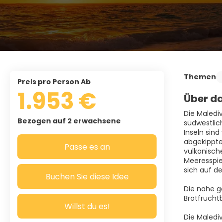
Themen
Preis pro Person Ab
1.953 €
Über da
Die Maledi
Bezogen auf 2 erwachsene
südwestlich
Inseln sind
abgekippte
Passe es an
vulkanisch
Meeresspie
sich auf der
Buchen Sie diese Idee
Die nahe g
Brotfruch
Willst du es!
Die Malediv