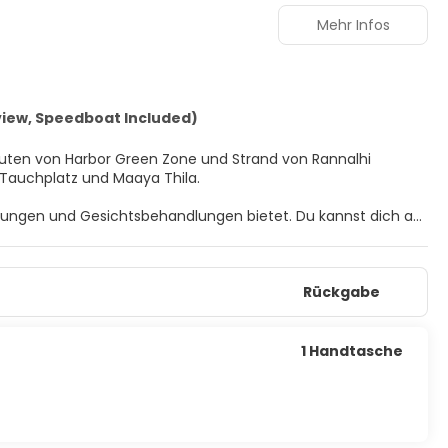
Mehr Infos
iew, Speedboat Included)
nuten von Harbor Green Zone und Strand von Rannalhi
ead Tauchplatz und Maaya Thila.
lungen und Gesichtsbehandlungen bietet. Du kannst dich an
tmöglichkeiten profitieren: Außenpool und Tennisplatz im
und ein Souvenirladen/Kiosk.
Rückgabe
ten, wie zu Hause. Ein WLAN-Internetzugang (kostenlos) ist
ostenlose Toilettenartikel und Haartrockner. Zur Austattung
1 Handtasche
estaurants dieses Resorts. Entspann dich mit einem Cocktail
esetzte Rezeption und mehrsprachiges Personal.