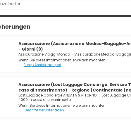
inzelheiten
icherungen
Assicurazione (Assicurazione Medico-Bagaglio-A
- Giorni (9)
Assicurazione Viaggi Mondo
-
Assicurazione Medico-Bagagl
Wenn Sie diese Informationen erweitern möchten:
Europ Assistance.pdf
Assicurazione (Lost Luggage Concierge: Servizio 
caso di smarrimento) - Regione (Continentale (non
Lost Luggage Concierge ANDATA & RITORNO
-
Lost Luggage Co
4000 in caso di smarrimento
Wenn Sie diese Informationen erweitern möchten:
Begriffe herunterladen