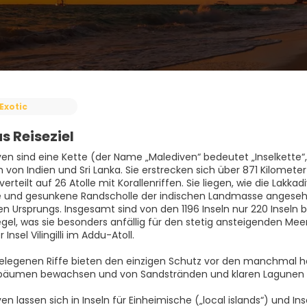
Exotic
s Reiseziel
ven sind eine Kette (der Name „Malediven“ bedeutet „Inselkette“,
 von Indien und Sri Lanka. Sie erstrecken sich über 871 Kilomete
 verteilt auf 26 Atolle mit Korallenriffen. Sie liegen, wie die Lak
 und gesunkene Randscholle der indischen Landmasse angesehen. 
en Ursprungs. Insgesamt sind von den 1196 Inseln nur 220 Inseln 
gel, was sie besonders anfällig für den stetig ansteigenden Me
 Insel Vilingilli im Addu-Atoll.
elegenen Riffe bieten den einzigen Schutz vor den manchmal h
tbäumen bewachsen und von Sandstränden und klaren Lagune
en lassen sich in Inseln für Einheimische („local islands“) und I