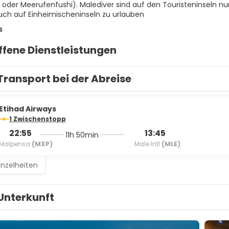
oder Meerufenfushi). Malediver sind auf den Touristeninseln nur 
uch auf Einheimischeninseln zu urlauben
s
ffene Dienstleistungen
Transport bei der Abreise
Etihad Airways
1 Zwischenstopp
22:55
13:45
11h 50min
Malpensa
(MXP)
Male Intl
(MLE)
inzelheiten
Unterkunft