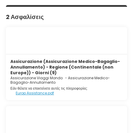
Στις σημαντικές παροχές περιλαμβάνονται υπηρεσίες
στεγνοκαθαριστηρίου/πλυντηρίων, ρεσεψιόν όλο το 24ωρο και
πολύγλωσσο προσωπικό.
2 Ασφαλίσεις
Assicurazione (Assicurazione Medico-Bagaglio-
Annullamento) - Regione (Continentale (non
Europe)) - Giorni (9)
Assicurazione Viaggi Mondo
-
Assicurazione Medico-
Bagaglio-Annullamento
Εάν θέλετε να επεκτείνετε αυτές τις πληροφορίες:
Europ Assistance.pdf