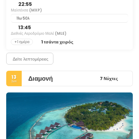
22:55
Μαλπένσα
(MXP)
11ω 50λ
13:45
Διεθνές Αεροδρόμιο Μαλέ
(MLE)
1 τσάντα χειρός
+1 ημέρα
Δείτε λεπτομέρειες
13
Διαμονή
7 Νύχτες
Σεπ