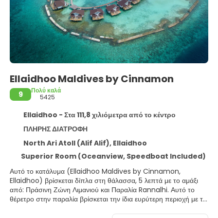
Ellaidhoo Maldives by Cinnamon
Πολύ καλά
9
5425
Ellaidhoo - Στα 111,8 χιλιόμετρα από το κέντρο
ΠΛΗΡΗΣ ΔΙΑΤΡΟΦΗ
North Ari Atoll (Alif Alif), Ellaidhoo
Superior Room (Oceanview, Speedboat Included)
Αυτό το κατάλυμα (Ellaidhoo Maldives by Cinnamon,
Ellaidhoo) βρίσκεται δίπλα στη θάλασσα, 5 λεπτά με το αμάξι
από: Πράσινη Ζώνη Λιμανιού και Παραλία Rannalhi. Αυτό το
θέρετρο στην παραλία βρίσκεται την ίδια ευρύτερη περιοχή με τα
Τοποθεσία Καταδύσεων Φις Χεντ και Μάαγια Τίλα.