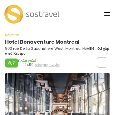
Μόντρεαλ
Hotel Bonaventure Montreal
900 rue De La Gauchetiere West, Montreal H5A1E4
, 0,1 χλμ
από Κέντρο
Πολύ καλά
8,7
12499
Δείτε βαθμολογίες