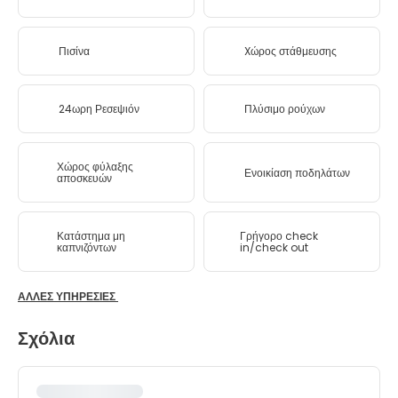
Πισίνα
Xώρος στάθμευσης
24ωρη Ρεσεψιόν
Πλύσιμο ρούχων
Χώρος φύλαξης
Ενοικίαση ποδηλάτων
αποσκευών
Κατάστημα μη
Γρήγορο check
καπνιζόντων
in/check out
ΆΛΛΕΣ ΥΠΗΡΕΣΊΕΣ
Σχόλια